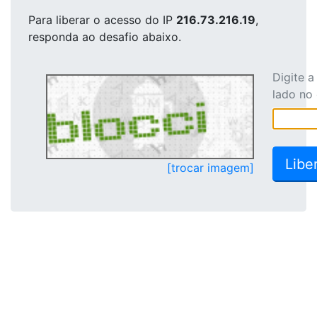
Para liberar o acesso
do IP
216.73.216.19
,
responda ao desafio abaixo.
Digite 
lado no
[trocar imagem]